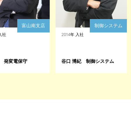
富山南支店
制御システム
 入社
2014年 入社
凛 発変電保守
谷口 博紀 制御システム