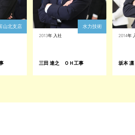
富山北支店
水力技術
2013年 入社
2014年
事
三田 達之 ＯＨ工事
坂本 